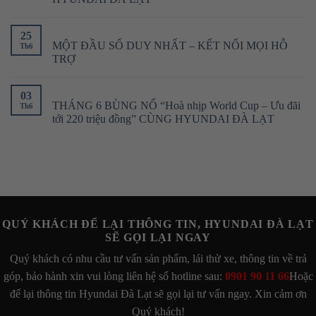
25
MỘT ĐẦU SỐ DUY NHẤT – KẾT NỐI MỌI HỖ
Th6
TRỢ
03
THÁNG 6 BÙNG NỔ “Hoà nhịp World Cup – Ưu đãi
Th6
tới 220 triệu đồng” CÙNG HYUNDAI ĐÀ LẠT
QUÝ KHÁCH ĐỂ LẠI THÔNG TIN, HYUNDAI ĐÀ LẠT
SẼ GỌI LẠI NGAY
Quý khách có nhu cầu tư vấn sản phẩm, lái thử xe, thông tin về trả
góp, bảo hành xin vui lòng liên hệ số hotline sau:
0901 90 11 66
Hoặc
để lại thông tin Hyundai Đà Lạt sẽ gọi lại tư vấn ngay. Xin cảm ơn
Quý khách!