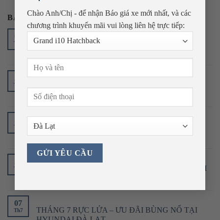
Chào Anh/Chị - để nhận Báo giá xe mới nhất, và các
BÀI VIẾT MỚI
chương trình khuyến mãi
vui lòng liên hệ trực tiếp:
05
HYUNDAI TURBO HYBRID – NĂNG LƯỢNG
Th8
MỚI CHO NHỮNG HÀNH TRÌNH LỚN
29
TRỞ THÀNH CHỦ NHÂN ĐẦU TIÊN CỦA
Th7
HYUNDAI HYBRID CÙNG HYUNDAI ĐÀ LẠT
29
THÔNG BÁO VỀ VIỆC ĐIỀU CHỈNH CHƯƠNG
Th7
TRÌNH HỘI VIÊN HYUNDAI
20
TIÊN PHONG ĐẶT CỌC – ĐÓN ĐẦU HYUNDAI
Th7
HYBRID THẾ HỆ MỚI
07
THÁNG 7 RỰC LỬA – ƯU ĐÃI BÙNG NỔ TẠI
Th7
HYUNDAI ĐÀ LẠT