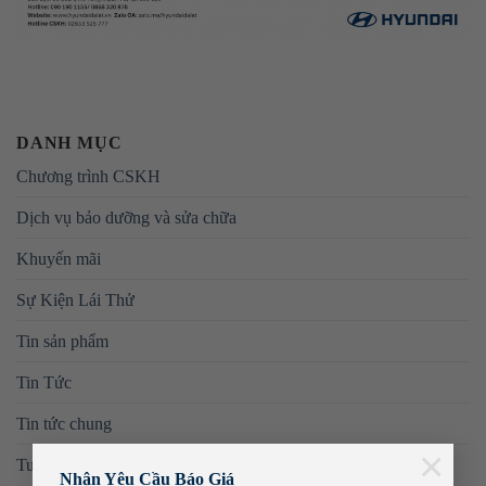
DANH MỤC
Chương trình CSKH
Dịch vụ bảo dưỡng và sửa chữa
Khuyến mãi
Sự Kiện Lái Thử
Tin sản phẩm
Tin Tức
Tin tức chung
×
Tuyển dụng
Nhận Yêu Cầu Báo Giá